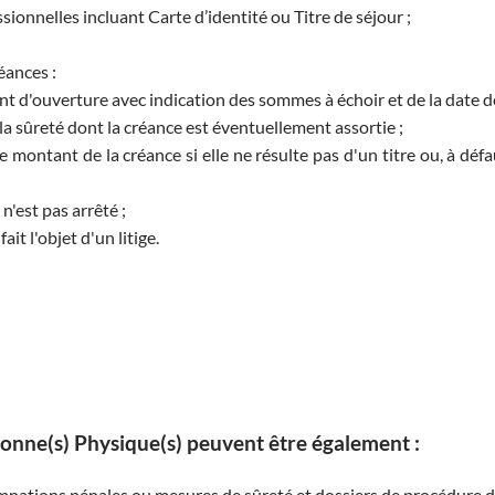
ionnelles incluant Carte d’identité ou Titre de séjour ;
éances :
t d'ouverture avec indication des sommes à échoir et de la date d
la sûreté dont la créance est éventuellement assortie ;
e montant de la créance si elle ne résulte pas d'un titre ou, à déf
n'est pas arrêté ;
ait l'objet d'un litige.
sonne(s) Physique(s) peuvent être également :
mnations pénales ou mesures de sûreté et dossiers de procédure d