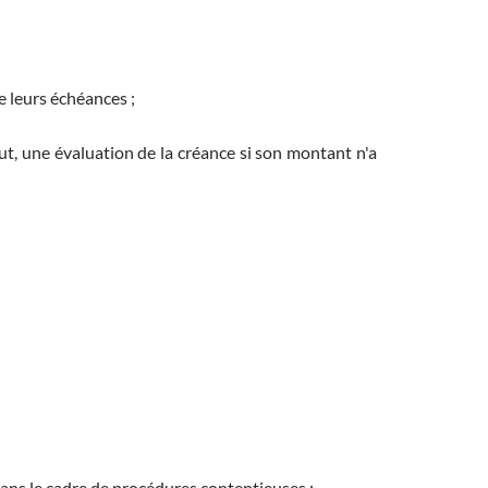
e leurs échéances ;
aut, une évaluation de la créance si son montant n'a
ans le cadre de procédures contentieuses ;