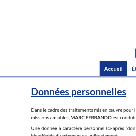
Accueil
É
Données personnelles
Dans le cadre des traitements mis en œuvre pour l’
missions amiables,
MARC FERRANDO
est conduite
Une donnée à caractère personnel (ci-après "don
identifiable directement ou indirectement.